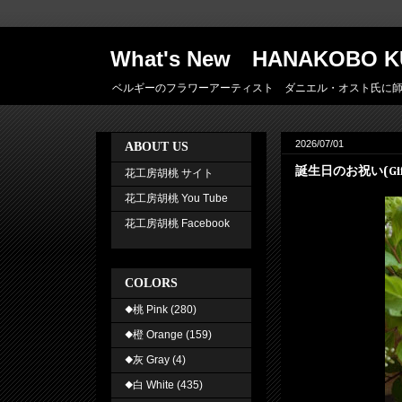
What's New HANAKOBO K
ベルギーのフラワーアーティスト ダニエル・オスト氏に師事した 
2026/07/01
ABOUT US
誕生日のお祝い(Gif
花工房胡桃 サイト
花工房胡桃 You Tube
花工房胡桃 Facebook
COLORS
◆桃 Pink
(280)
◆橙 Orange
(159)
◆灰 Gray
(4)
◆白 White
(435)