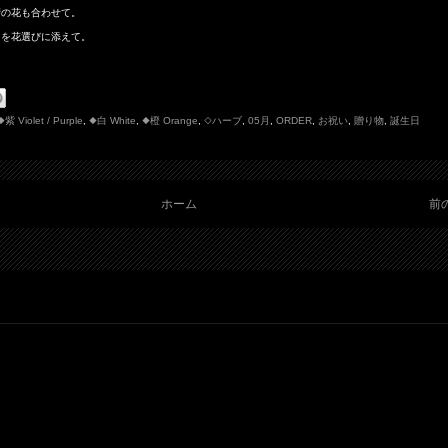
蕾の花も合わせて。
ちを花選びに添えて。
◆紫 Violet / Purple
,
◆白 White
,
◆橙 Orange
,
◇ハーブ
,
05月
,
ORDER
,
お祝い
,
贈り物
,
誕生日
ホーム
前