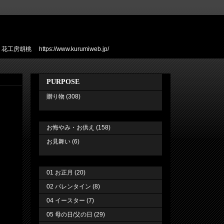
ps://www.kurumiweb.jp/
PURPOSE
贈り物
(308)
お悔やみ・お供え
(158)
お見舞い
(6)
01 お正月
(20)
02 バレンタイン
(8)
04 イースター
(7)
05 母の日/父の日
(29)