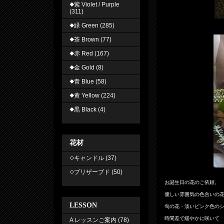
◆紫 Violet / Purple
(311)
◆緑 Green
(285)
◆茶 Brown
(77)
◆赤 Red
(167)
◆金 Gold
(8)
◆青 Blue
(58)
◆黄 Yellow
(224)
◆黒 Black
(4)
花材
◇キャンドル
(37)
◇プリザーブド
(50)
お誕生日の花のご依頼。
優しい雰囲気の色合いの
LESSON
旬の花・淡いピンク色の
時間差で緩やかに咲いて
A レッスンご案内
(78)