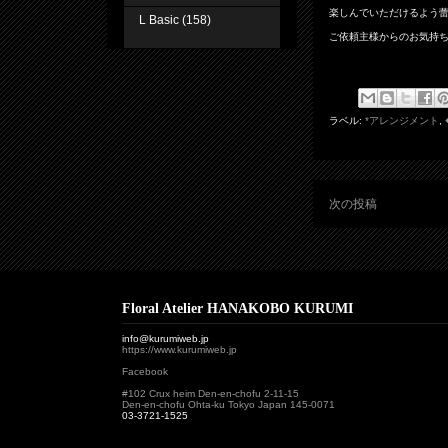
楽しんでいただけるよう
L Basic
(158)
ご依頼主様からのお気持
ラベル:
*アレンジメント
,
次の投稿
Floral Atelier HANAKOBO KURUMI
info@kurumiweb.jp
https://www.kurumiweb.jp
Facebook
#102 Crux heim Den-en-chofu 2-11-15
Den-en-chofu Ohta-ku Tokyo Japan 145-0071
03-3721-1525