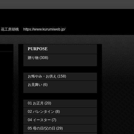
ps://www.kurumiweb.jp/
PURPOSE
贈り物
(308)
お悔やみ・お供え
(158)
お見舞い
(6)
01 お正月
(20)
02 バレンタイン
(8)
04 イースター
(7)
05 母の日/父の日
(29)