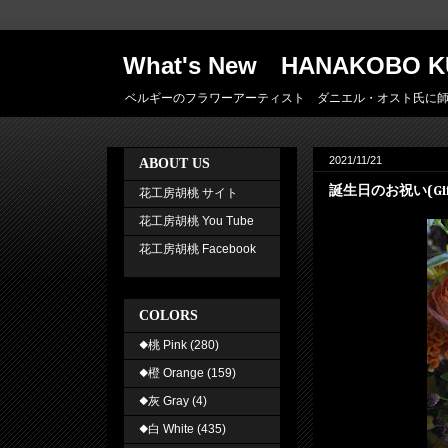
What's New HANAKOBO K
ベルギーのフラワーアーティスト ダニエル・オスト氏に師事した 
2021/11/21
ABOUT US
誕生日のお祝い(Gif
花工房胡桃 サイト
花工房胡桃 You Tube
花工房胡桃 Facebook
COLORS
◆桃 Pink
(280)
◆橙 Orange
(159)
◆灰 Gray
(4)
◆白 White
(435)