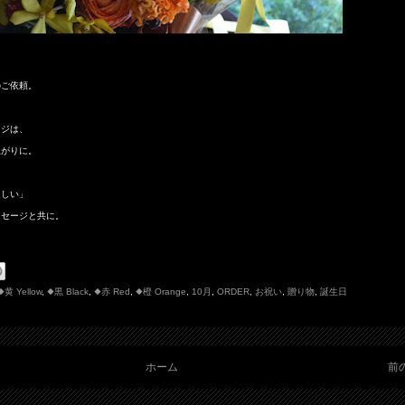
のご依頼。
ンジは、
上がりに。
ほしい」
ッセージと共に。
◆黄 Yellow
,
◆黒 Black
,
◆赤 Red
,
◆橙 Orange
,
10月
,
ORDER
,
お祝い
,
贈り物
,
誕生日
ホーム
前