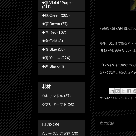
◆紫 Violet / Purple
(311)
◆緑 Green
(285)
◆茶 Brown
(77)
お母様へ贈る誕生日の花
◆赤 Red
(167)
◆金 Gold
(8)
毎年、欠かさず贈るアレ
◆青 Blue
(58)
明るい色目の秋らしい仕
◆黄 Yellow
(224)
「いつもでも元気でいて
◆黒 Black
(4)
という気持ちを添えたメ
花材
◇キャンドル
(37)
ラベル:
*アレンジメント
,
◇プリザーブド
(50)
次の投稿
LESSON
A レッスンご案内
(78)