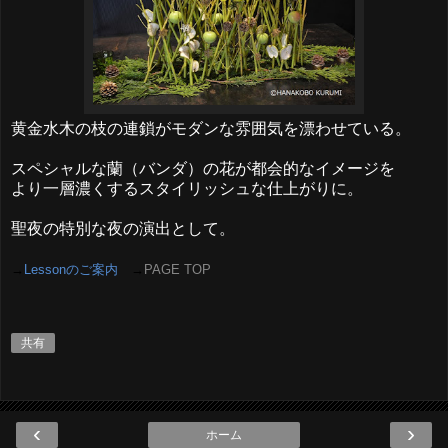
黄金水木の枝の連鎖がモダンな雰囲気を漂わせている。
スペシャルな蘭（バンダ）の花が都会的なイメージを
より一層濃くするスタイリッシュな仕上がりに。
聖夜の特別な夜の演出として。
→
Lesson
のご案内
→
PAGE TOP
共有
‹
›
ホーム